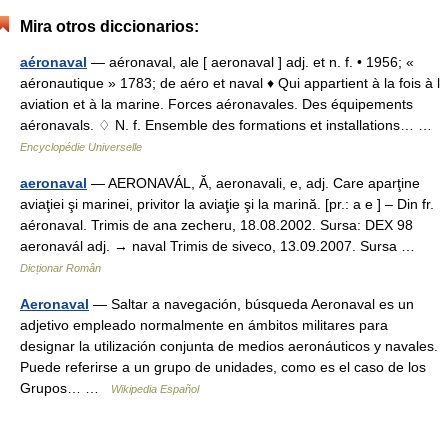
Mira otros diccionarios:
aéronaval
— aéronaval, ale [ aeronaval ] adj. et n. f. • 1956; «
aéronautique » 1783; de aéro et naval ♦ Qui appartient à la fois à l
aviation et à la marine. Forces aéronavales. Des équipements
aéronavals. ♢ N. f. Ensemble des formations et installations… …
Encyclopédie Universelle
aeronaval
— AERONAVÁL, Ă, aeronavali, e, adj. Care aparţine
aviaţiei şi marinei, privitor la aviaţie şi la marină. [pr.: a e ] – Din fr.
aéronaval. Trimis de ana zecheru, 18.08.2002. Sursa: DEX 98
aeronavál adj. → naval Trimis de siveco, 13.09.2007. Sursa …
Dicționar Român
Aeronaval
— Saltar a navegación, búsqueda Aeronaval es un
adjetivo empleado normalmente en ámbitos militares para
designar la utilización conjunta de medios aeronáuticos y navales.
Puede referirse a un grupo de unidades, como es el caso de los
Grupos… …
Wikipedia Español