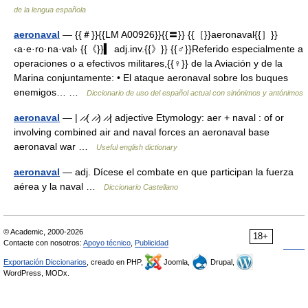
de la lengua española
aeronaval
— {{＃}}{{LM A00926}}{{〓}} {{［}}aeronaval{{］}}
‹a·e·ro·na·val› {{《}}▍ adj.inv.{{》}} {{♂}}Referido especialmente a
operaciones o a efectivos militares,{{♀}} de la Aviación y de la
Marina conjuntamente: • El ataque aeronaval sobre los buques
enemigos… …
Diccionario de uso del español actual con sinónimos y antónimos
aeronaval
— | ̷ ̷( ̷ ̷) ̷ ̷| adjective Etymology: aer + naval : of or
involving combined air and naval forces an aeronaval base
aeronaval war …
Useful english dictionary
aeronaval
— adj. Dícese el combate en que participan la fuerza
aérea y la naval …
Diccionario Castellano
© Academic, 2000-2026
18+
Contacte con nosotros:
Apoyo técnico
,
Publicidad
Exportación Diccionarios
, creado en PHP,
Joomla,
Drupal,
WordPress, MODx.