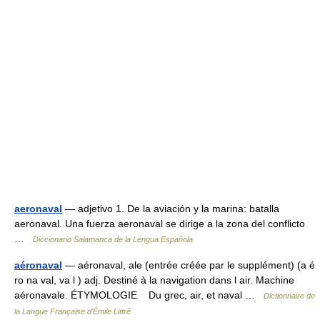
aeronaval
— adjetivo 1. De la aviación y la marina: batalla
aeronaval. Una fuerza aeronaval se dirige a la zona del conflicto
…
Diccionario Salamanca de la Lengua Española
aéronaval
— aéronaval, ale (entrée créée par le supplément) (a é
ro na val, va l ) adj. Destiné à la navigation dans l air. Machine
aéronavale. ÉTYMOLOGIE Du grec, air, et naval …
Dictionnaire de
la Langue Française d'Émile Littré