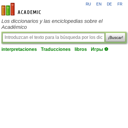
RU
EN
DE
FR
es-academic.com
Los diccionarios y las enciclopedias sobre el
Académico
¡Buscar!
interpretaciones
Traducciones
libros
Игры ⚽